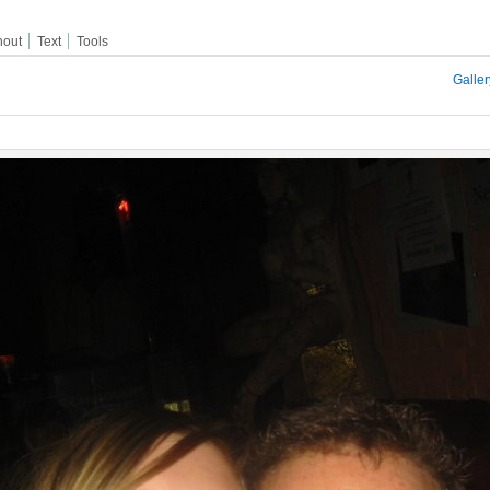
hout
Text
Tools
Galler