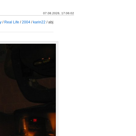
07.08.2026, 17:06:03
y
/
Real Life
/
2004
/
karin22
/
abj