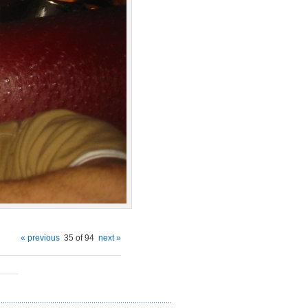
« previous
35 of 94
next »