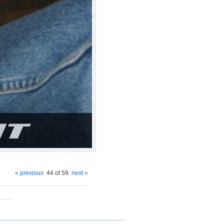
« previous
44 of 59
next »