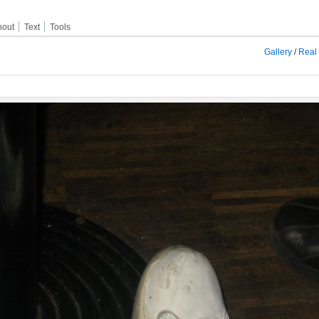
hout
Text
Tools
Gallery
/
Real 