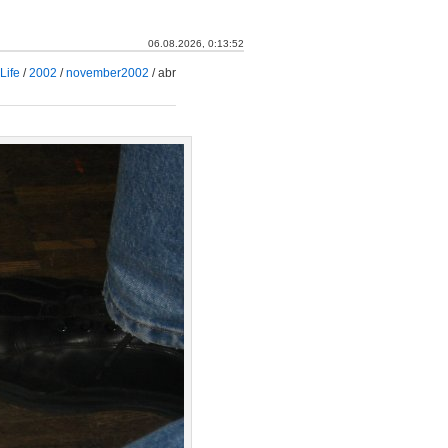
06.08.2026, 0:13:53
Life
/
2002
/
november2002
/
abr